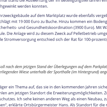
smal stand die Auswertung der im Beteiligungsverfahren e
chgewinkt werden konnten.
hrzweckgebäude auf dem Marktplatz wurde ebenfalls vergeb
schlägt mit 19 000 Euro zu Buche. Hinzu kommen ein Bodengu
cherheits- und Gesundheitskoordination (3900 Euro). Mit
le. Die Anlage wird zu diesem Zweck auf Pelletbetrieb umge
le Stromversorgung entschied sich der Rat für 100-prozen
n soll nach dem jetzigen Stand der Überlegungen auf dem Parkpl
liegenden Wiese unterhalb der Sporthalle (im Hintergrund) ang
äger ein Thema auf, das sie in den kommenden Jahren sicher
ehlen am jetzigen Standort die Erweiterungsmöglichkeiten.
dschutzes. Ich sehe keinen anderen Weg als einen Neubau, 
en“, erklärte Ortsbürgermeister Hans. Als Standort für die