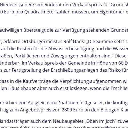
der Niederzissener Gemeinderat den Verkaufspreis für Grund
ge 130 Euro pro Quadratmeter zahlen müssen, um Eigentümer
 Kaufwilligen übersteigt die zur Verfügung stehenden Grunds
, erklärte Ortsbürgermeister Rolf Hans: „Die Summe setzt
ch auf die Kosten für die Abwasserbeseitigung und die Was
raßen, Parkflächen und Zuwegungen enthalten sind.“ Diese K
nderbar. Im Verkaufspreis der Gemeinde in Höhe von 66 Euro
ur Fertigstellung der Erschließungsanlagen das Risiko für
 dass in die Kaufverträge die Verpflichtung aufgenommen wi
llen Häuslebauer aber auch erst loslegen, wenn die Erschli
rschiedene Ausgleichsmaßnahmen festgesetzt, die künftig 
ftrag zum Angebotspreis von 2800 Euro an den Biologen Kla
e Mandatsträger auch dem Neubaugebiet „Oben im Joch“ zuwe