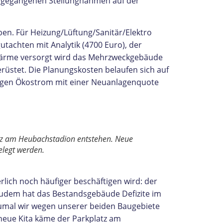
ingegangenen Stellungnahmen auf der
en. Für Heizung/Lüftung/Sanitär/Elektro
tachten mit Analytik (4700 Euro), der
 Wärme versorgt wird das Mehrzweckgebäude
rüstet. Die Planungskosten belaufen sich auf
tigen Ökostrom mit einer Neuanlagenquote
atz am Heubachstadion entstehen. Neue
elegt werden.
lich noch häufiger beschäftigen wird: der
 Zudem hat das Bestandsgebäude Defizite im
zumal wir wegen unserer beiden Baugebiete
 neue Kita käme der Parkplatz am