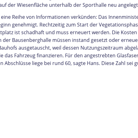
uf der Wiesenfläche unterhalb der Sporthalle neu angeleg
ine Reihe von Informationen verkünden: Das Innenminister
nn genehmigt. Rechtzeitig zum Start der Vegetationsphase 
latz ist schadhaft und muss erneuert werden. Die Kosten b
in der Bausenberghalle müssen instand gesetzt oder erneu
Bauhofs ausgetauscht, weil dessen Nutzungszeitraum abgela
as Fahrzeug finanzieren. Für den angestrebten Glasfasera
 Abschlüsse liege bei rund 60, sagte Hans. Diese Zahl sei gu