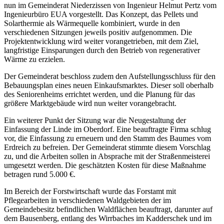
nun im Gemeinderat Niederzissen von Ingenieur Helmut Pertz vom
Ingenieurbüro EUA vorgestellt. Das Konzept, das Pellets und
Solarthermie als Wärmequelle kombiniert, wurde in den
verschiedenen Sitzungen jeweils positiv aufgenommen. Die
Projektentwicklung wird weiter vorangetrieben, mit dem Ziel,
langfristige Einsparungen durch den Betrieb von regenerativer
Wärme zu erzielen.
Der Gemeinderat beschloss zudem den Aufstellungsschluss für den
Bebauungsplan eines neuen Einkaufsmarktes. Dieser soll oberhalb
des Seniorenheims errichtet werden, und die Planung für das
größere Marktgebäude wird nun weiter vorangebracht.
Ein weiterer Punkt der Sitzung war die Neugestaltung der
Einfassung der Linde im Oberdorf. Eine beauftragte Firma schlug
vor, die Einfassung zu erneuern und den Stamm des Baumes vom
Erdreich zu befreien. Der Gemeinderat stimmte diesem Vorschlag
zu, und die Arbeiten sollen in Absprache mit der Straßenmeisterei
umgesetzt werden. Die geschätzten Kosten für diese Maßnahme
betragen rund 5.000 €.
Im Bereich der Forstwirtschaft wurde das Forstamt mit
Pflegearbeiten in verschiedenen Waldgebieten der im
Gemeindebesitz befindlichen Waldflächen beauftragt, darunter auf
dem Bausenberg, entlang des Wirrbaches im Kadderschek und im