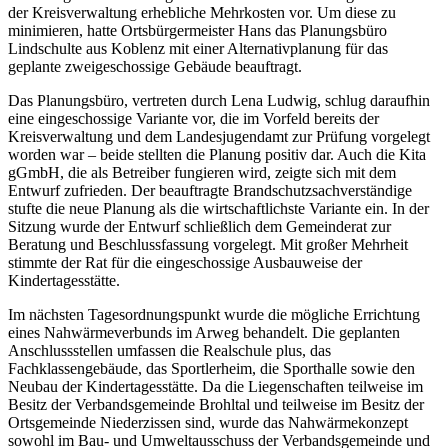
der Kreisverwaltung erhebliche Mehrkosten vor. Um diese zu
minimieren, hatte Ortsbürgermeister Hans das Planungsbüro
Lindschulte aus Koblenz mit einer Alternativplanung für das
geplante zweigeschossige Gebäude beauftragt.
Das Planungsbüro, vertreten durch Lena Ludwig, schlug daraufhin
eine eingeschossige Variante vor, die im Vorfeld bereits der
Kreisverwaltung und dem Landesjugendamt zur Prüfung vorgelegt
worden war – beide stellten die Planung positiv dar. Auch die Kita
gGmbH, die als Betreiber fungieren wird, zeigte sich mit dem
Entwurf zufrieden. Der beauftragte Brandschutzsachverständige
stufte die neue Planung als die wirtschaftlichste Variante ein. In der
Sitzung wurde der Entwurf schließlich dem Gemeinderat zur
Beratung und Beschlussfassung vorgelegt. Mit großer Mehrheit
stimmte der Rat für die eingeschossige Ausbauweise der
Kindertagesstätte.
Im nächsten Tagesordnungspunkt wurde die mögliche Errichtung
eines Nahwärmeverbunds im Arweg behandelt. Die geplanten
Anschlussstellen umfassen die Realschule plus, das
Fachklassengebäude, das Sportlerheim, die Sporthalle sowie den
Neubau der Kindertagesstätte. Da die Liegenschaften teilweise im
Besitz der Verbandsgemeinde Brohltal und teilweise im Besitz der
Ortsgemeinde Niederzissen sind, wurde das Nahwärmekonzept
sowohl im Bau- und Umweltausschuss der Verbandsgemeinde und