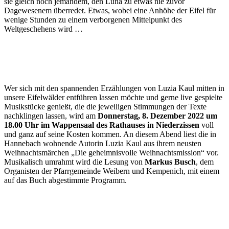
sie gleich noch jemandem, den Luna zu etwas nie zuvor
Dagewesenem überredet. Etwas, wobei eine Anhöhe der Eifel für
wenige Stunden zu einem verborgenen Mittelpunkt des
Weltgeschehens wird …
Wer sich mit den spannenden Erzählungen von Luzia Kaul mitten in
unsere Eifelwälder entführen lassen möchte und gerne live gespielte
Musikstücke genießt, die die jeweiligen Stimmungen der Texte
nachklingen lassen, wird am
Donnerstag, 8. Dezember 2022 um
18.00 Uhr im Wappensaal des Rathauses in Niederzissen
voll
und ganz auf seine Kosten kommen. An diesem Abend liest die in
Hannebach wohnende Autorin Luzia Kaul aus ihrem neusten
Weihnachtsmärchen „Die geheimnisvolle Weihnachtsmission“ vor.
Musikalisch umrahmt wird die Lesung von
Markus Busch
, dem
Organisten der Pfarrgemeinde Weibern und Kempenich, mit einem
auf das Buch abgestimmte Programm.